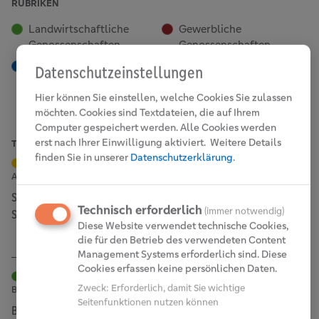
RUBRIKEN
Landwirtschaftliche
Gewerbliche
Genossenschaften
Genossenschaften
Genossenschaftliche
Schülergenossenschaften
Datenschutzeinstellungen
Finanzgruppe
Hier können Sie einstellen, welche Cookies Sie zulassen
möchten. Cookies sind Textdateien, die auf Ihrem
Computer gespeichert werden. Alle Cookies werden
erst nach Ihrer Einwilligung aktiviert.
Weitere Details
TOP BEITRÄGE
finden Sie in unserer
Datenschutzerklärung
.
Schülergenossenschaften
Argentinien, Paraguay und Chile, 10. Juli 2023
Schülergenossenschaften im südlichen
Technisch erforderlich
(immer notwendig)
Südamerika „Creamos juntos cooperativas“
Diese Website verwendet technische Cookies,
die für den Betrieb des verwendeten Content
Management Systems erforderlich sind. Diese
Cookies erfassen keine persönlichen Daten.
Landwirtschaftliche Genossenschaften
Zweck
:
Erforderlich, damit Sie wichtige
Bujumbura, Burundi, 6. März 2024
Seitenfunktionen nutzen können
Burundi: Stärkung von