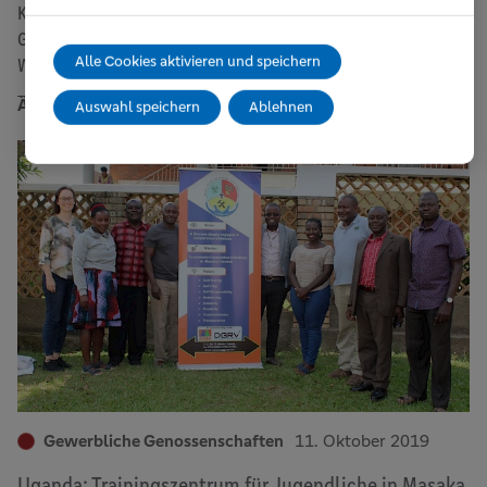
Kaffeegenossenschaften mit dem
Genossenschaftsverband COCOCA und
Alle Cookies aktivieren und speichern
WeltPartner eG
Ähnliche Beiträge
Auswahl speichern
Ablehnen
Gewerbliche Genossenschaften
11. Oktober 2019
Uganda: Trainingszentrum für Jugendliche in Masaka