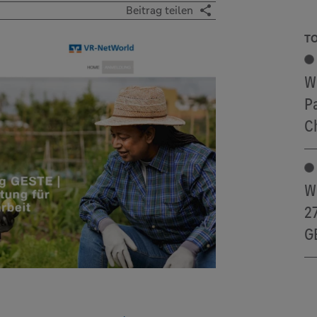
Beitrag teilen
TO
W
P
C
W
2
G