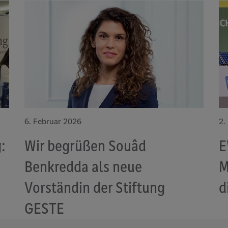
6. Februar 2026
2.
:
Wir begrüßen Souâd
E
Benkredda als neue
M
Vorständin der Stiftung
d
GESTE