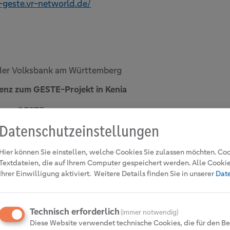
g-geste.vr-networld.de/
der Volksbank am Württemberg
enz zum GESTE-Projekt in Kenia
ftung GESTE
Datenschutzeinstellungen
ität und Nachhaltigkeit mit
Hier können Sie einstellen, welche Cookies Sie zulassen möchten. Coo
Union Investment
Textdateien, die auf Ihrem Computer gespeichert werden. Alle Cooki
Ihrer Einwilligung aktiviert.
Weitere Details finden Sie in unserer
Dat
tätswerke Schönau
verein Baden-Württemberg
Technisch erforderlich
(immer notwendig)
ender Ihre Volksbank
Diese Website verwendet technische Cookies, die für den Be