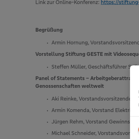
Link zur Online-Konferenz:
https://stiftun
Begrüßung
Armin Hornung, Vorstandsvorsitzen
Vorstellung Stiftung GESTE mit Videosequ
Steffen Müller, Geschäftsführer Sti
Panel of Statements – Arbeitgeberattraktiv
Genossenschaften weltweit
Aki Reinke, Vorstandsvorsitzender 
Armin Komenda, Vorstand Elektrizi
Jürgen Rehm, Vorstand Gewinnspar
Michael Schneider, Vorstandsvorsitz