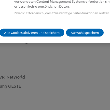
verwendeten Content Management Systems erforderlich sind
 VR-NetWorld
erfassen keine persönlichen Daten.
Zweck
:
Erforderlich, damit Sie wichtige Seitenfunktionen nutze
sitzende ADG SCIENTIFIC
Alle Cookies aktivieren und speichern
Auswahl speichern
ur Entwicklungszusammenarbeit mit
 VR-NetWorld
ftung GESTE