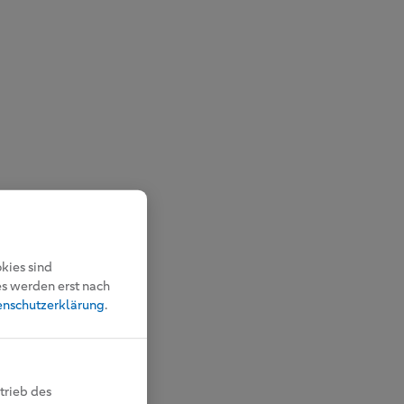
kies sind
es werden erst nach
enschutzerklärung
.
trieb des