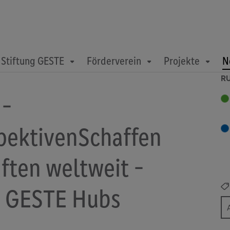
Stiftung GESTE
Förderverein
Projekte
N
R
 -
ektivenSchaffen
ften weltweit -
n GESTE Hubs