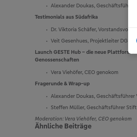
Alexander Doukas, Geschäftsführer
Testimonials aus Südafrika
Dr. Viktoria Schäfer, Vorstandsvor
Veit Gesenhues, Projektleiter DGRV
Launch GESTE Hub – die neue Plattform z
Genossenschaften
Vera Viehöfer, CEO genokom
Fragerunde & Wrap-up
Alexander Doukas, Geschäftsführer
Steffen Müller, Geschäftsführer Sti
Moderation: Vera Viehöfer, CEO genokom
Ähnliche Beiträge